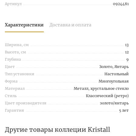
Артикул
0924481
Характеристики
Доставка и оплата
Ширина, см
13
Высота, см
12
Глубина
9
Цвет
Золото, Янтарь
Тип установки
Настольный
Форма
Многоугольная
Материал
Металл, хрустальное стекло
Стиль
Классический (ретро)
Цвет производителя
золото/янтарь
Гарантия
5 лет
Другие товары коллеции Kristall