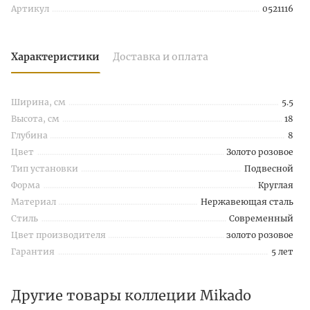
Артикул
0521116
Характеристики
Доставка и оплата
Ширина, см
5.5
Высота, см
18
Глубина
8
Цвет
Золото розовое
Тип установки
Подвесной
Форма
Круглая
Материал
Нержавеющая сталь
Стиль
Современный
Цвет производителя
золото розовое
Гарантия
5 лет
Другие товары коллеции Mikado