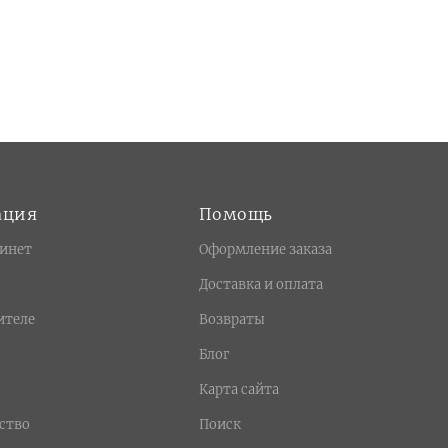
ация
Помощь
инет
Оформление заказа
Доставка и оплата
ителе
Возвраты
Блог
Карта сайта
ство
Поиск