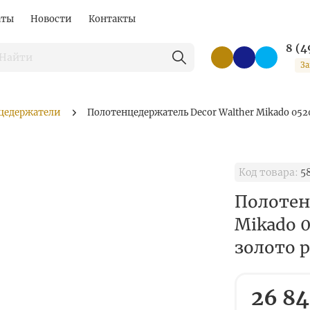
аты
Новости
Контакты
8 (4
За
цедержатели
Полотенцедержатель Decor Walther Mikado 052
Код товара:
5
Полотен
Mikado 
золото 
26 84