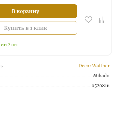
В корзину
Купить в 1 клик
чии
2
шт
ь
Decor Walther
Mikado
0520816