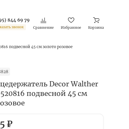
95) 844 69 79
казать звонок
Сравнение
Избранное
Корзина
0816 подвесной 45 см золото розовое
8828
цедержатель Decor Walther
0520816 подвесной 45 см
розовое
5 ₽