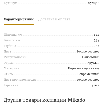
Артикул
0522316
Характеристики
Доставка и оплата
Ширина, см
13.4
Высота, см
73.5
Глубина
14
Цвет
Золото розовое
Тип установки
Напольный
Форма
Круглая
Материал
Нержавеющая сталь
Стиль
Современный
Цвет производителя
золото розовое
Гарантия
5 лет
Другие товары коллеции Mikado