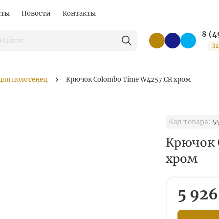
аты
Новости
Контакты
8 (4
За
для полотенец
Крючок Colombo Time W4257.CR хром
Код товара:
5
Крючок 
хром
5 926