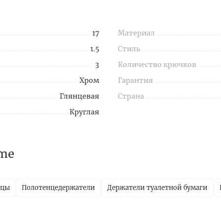
17
Материал
1.5
Стиль
3
Количество крючков
Хром
Гарантия
Глянцевая
Страна
Круглая
ime
ицы
Полотенцедержатели
Держатели туалетной бумаги