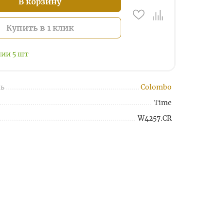
В корзину
Купить в 1 клик
чии
5
шт
ь
Colombo
Time
W4257.CR