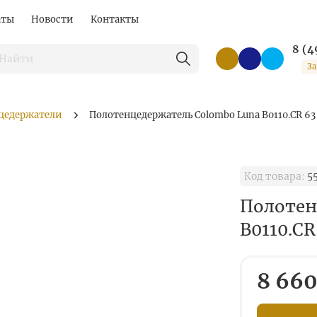
аты
Новости
Контакты
8 (4
За
цедержатели
Полотенцедержатель Colombo Luna B0110.CR 63
Код товара:
5
Полотен
B0110.CR
8 660