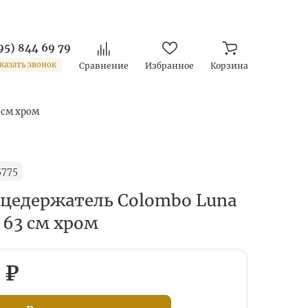
95) 844 69 79
казать звонок
Сравнение
Избранное
Корзина
 см хром
5775
цедержатель Colombo Luna
 63 см хром
 ₽