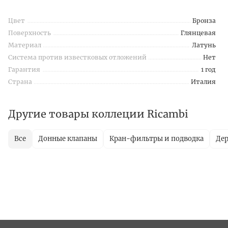
Цвет
Бронза
Поверхность
Глянцевая
Материал
Латунь
Система против известковых отложений
Нет
Гарантия
1 год
Страна
Италия
Другие товары коллеции Ricambi
Все
Донные клапаны
Кран-фильтры и подводка
Дер