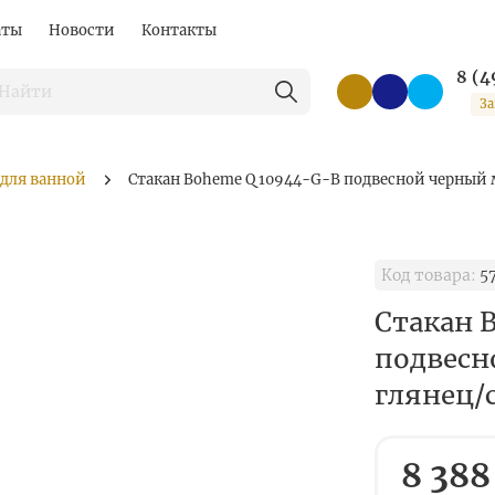
аты
Новости
Контакты
8 (4
За
 для ванной
Стакан Boheme Q 10944-G-B подвесной черный 
Код товара:
5
Стакан 
подвесн
глянец/
8 388