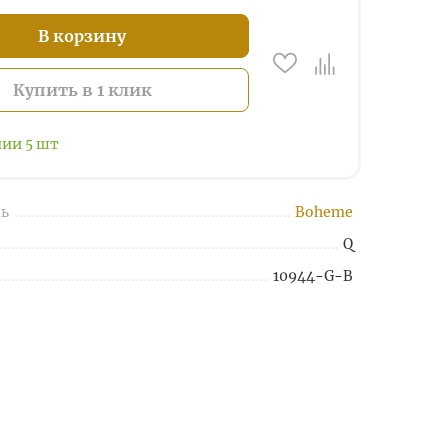
В корзину
Купить в 1 клик
чии
5
шт
ь
Boheme
Q
10944-G-B