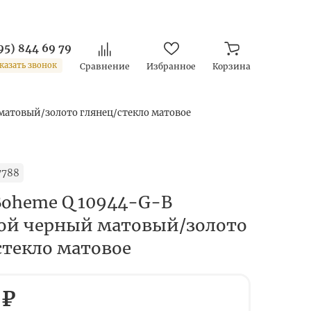
95) 844 69 79
казать звонок
Сравнение
Избранное
Корзина
матовый/золото глянец/стекло матовое
7788
Boheme Q 10944-G-B
ой черный матовый/золото
стекло матовое
 ₽