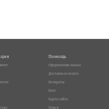
ация
Помощь
инет
Оформление заказа
Доставка и оплата
ителе
Возвраты
Блог
Карта сайта
ство
Поиск