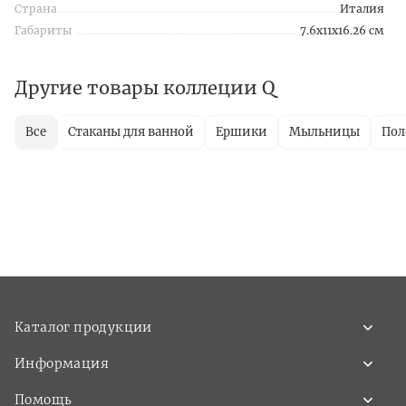
Страна
Италия
Габариты
7.6x11x16.26 см
Другие товары коллеции Q
Все
Стаканы для ванной
Ершики
Мыльницы
Пол
Каталог продукции
Информация
Помощь