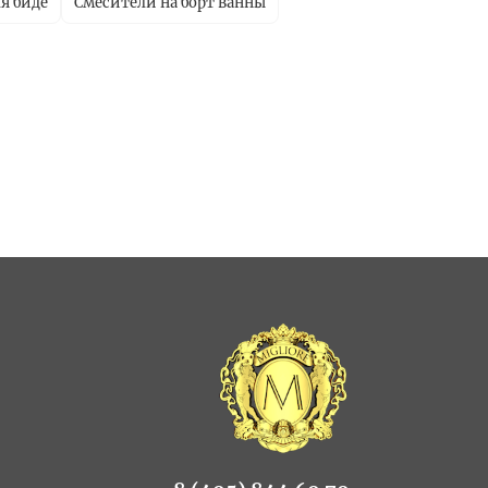
я биде
Смесители на борт ванны