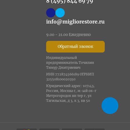
8 (495) 844 69 79
info@migliorestore.ru
9.00 - 21.00 Ежедневно
Обратный звонок
Индивидуальный
предприниматель Точилин
Тимур Дмитриевич
ИНН 772874566189 ОГРНИП
325508100020350
Юридический адрес: 107143,
Россия, Москва г, м-ый ок-г
Метрогородок вн тер г, ул
Тагильская, д 3, к 3, кв 50