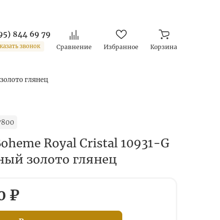
95) 844 69 79
казать звонок
Сравнение
Избранное
Корзина
 золото глянец
7800
oheme Royal Cristal 10931-G
ный золото глянец
0 ₽