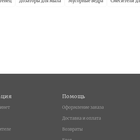
тенец
Дозаторы для мыла
Мусорные ведра
Смесители дл
ация
Помощь
инет
Оформление заказа
Доставка и оплата
ителе
Возвраты