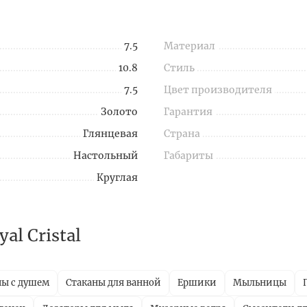
7.5
Материал
10.8
Стиль
7.5
Цвет производителя
Золото
Гарантия
Глянцевая
Страна
Настольный
Габариты
Круглая
l Cristal
ны с душем
Стаканы для ванной
Ершики
Мыльницы