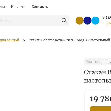
аты
Новости
Контакты
8 (4
За
 для ванной
Стакан Boheme Royal Cristal 10931-G настольный
Код товара:
5
Стакан B
настоль
19 78