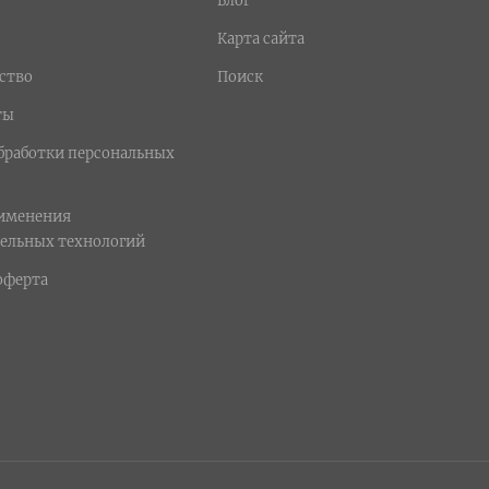
Блог
Карта сайта
ство
Поиск
ты
бработки персональных
рименения
ельных технологий
оферта