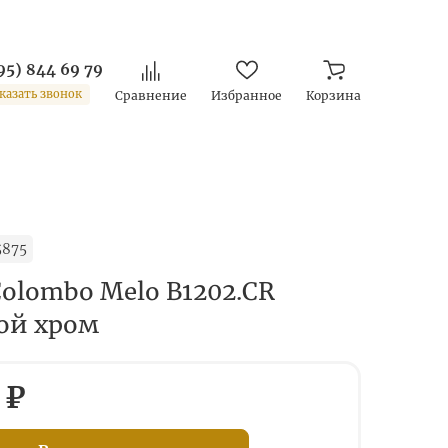
95) 844 69 79
казать звонок
Сравнение
Избранное
Корзина
5875
Colombo Melo B1202.CR
ой хром
 ₽