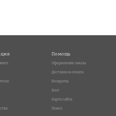
ация
Помощь
инет
Оформление заказа
Доставка и оплата
ителе
Возвраты
Блог
Карта сайта
ство
Поиск