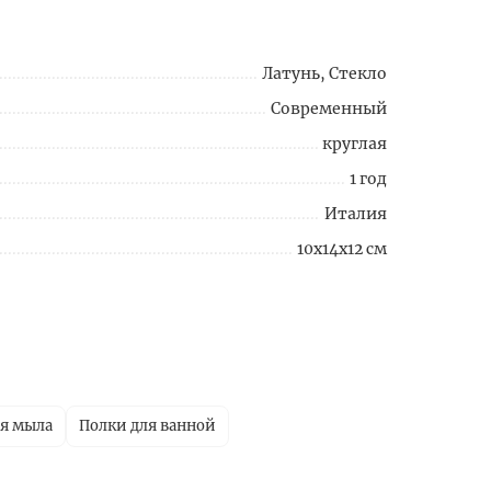
Латунь, Стекло
Современный
круглая
1 год
Италия
10x14x12 см
ля мыла
Полки для ванной