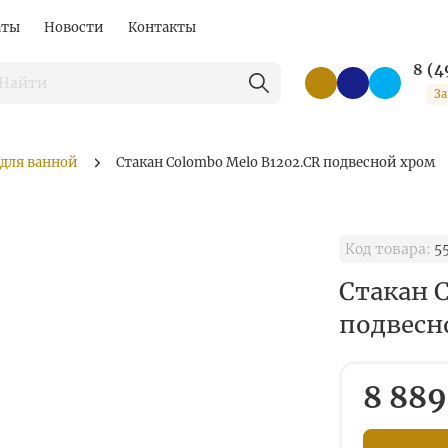
аты
Новости
Контакты
8 (4
За
 для ванной
Стакан Colombo Melo B1202.CR подвесной хром
Код товара:
5
Стакан 
подвесн
8 889