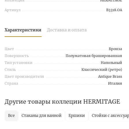
Коллекция
HERMITAGE
Артикул
B3318.OA
Характеристики
Доставка и оплата
Цвет
Бронза
Поверхность
Полуматовая брашированная
Тип установки
Напольный
Стиль
Классический (ретро)
Цвет производителя
Antique Brass
Страна
Италия
Другие товары коллеции HERMITAGE
Все
Стаканы для ванной
Ершики
Стойки с аксессуа