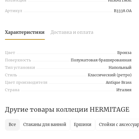
Коллекция
HERMITAGE
Артикул
B3338.OA
Характеристики
Доставка и оплата
Цвет
Бронза
Поверхность
Полуматовая брашированная
Тип установки
Напольный
Стиль
Классический (ретро)
Цвет производителя
Antique Brass
Страна
Италия
Другие товары коллеции HERMITAGE
Все
Стаканы для ванной
Ершики
Стойки с аксессуа