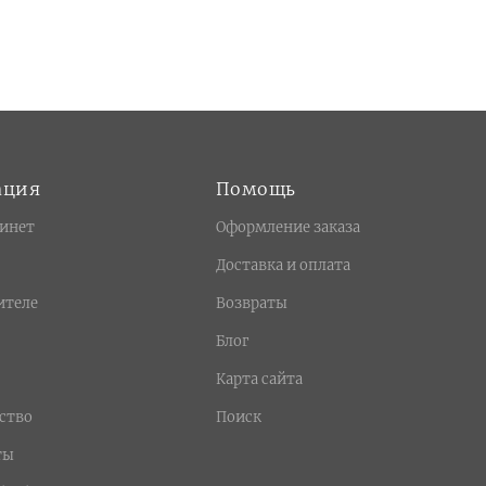
ация
Помощь
инет
Оформление заказа
Доставка и оплата
ителе
Возвраты
Блог
Карта сайта
ство
Поиск
ты