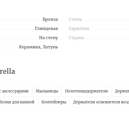
Бронза
Стиль
Глянцевая
Гарантия
На стену
Страна
Керамика, Латунь
ella
с аксессуарами
Мыльницы
Полотенцедержатели
Держат
Полки для ванной
Контейнеры
Держатели освежителя воз