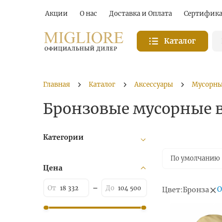
Акции
О нас
Доставка и Оплата
Сертифик
Каталог
Главная
Каталог
Аксессуары
Мусорны
Бронзовые мусорные 
Категории
По умолчанию
Цена
О
Цвет:
Бронза