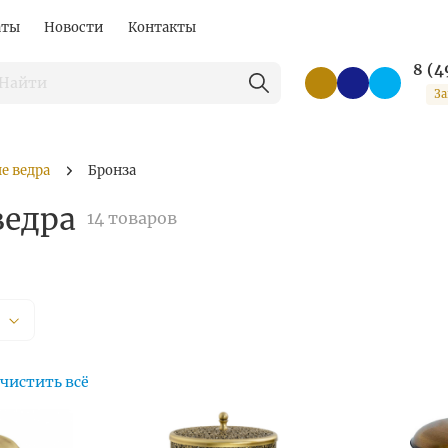
аты
Новости
Контакты
8 (4
За
е ведра
Бронза
ведра
14 товаров
чистить всё