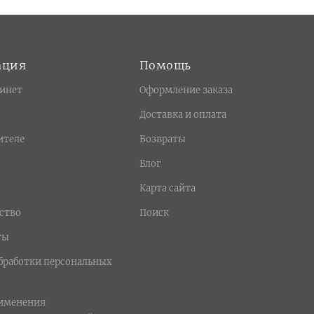
ация
Помощь
инет
Оформление заказа
Доставка и оплата
ителе
Возвраты
Блог
Карта сайта
ство
Поиск
ты
бработки персональных
рименения