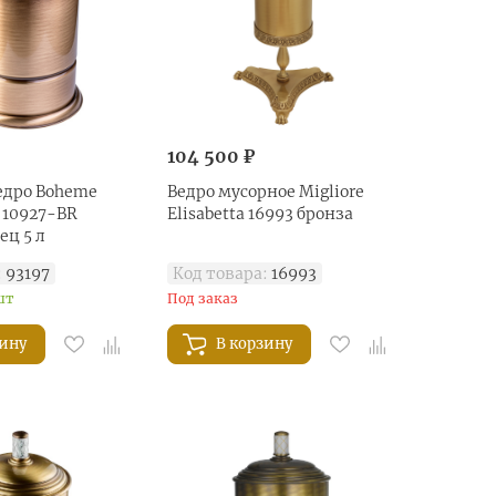
104 500 ₽
едро Boheme
Ведро мусорное Migliore
l 10927-BR
Elisabetta 16993 бронза
ец 5 л
:
93197
Код товара:
16993
шт
Под заказ
зину
В корзину