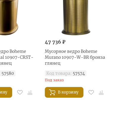
47 736 ₽
едро Boheme
Мусорное ведро Boheme
tal 10907-CRST-
Murano 10907-W-BR бронза
лянец
глянец
:
57580
Код товара:
57574
Под заказ
зину
В корзину