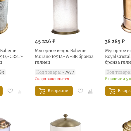
45 226 ₽
38 285 ₽
 Boheme
Мусорное ведро Boheme
Мусорное в
10914-CRST-
Murano 10914-W-BR бронза
Royal Crista
ц
глянец
бронза глян
83
Код товара:
57577
Код товара
Скоро закончится
В наличии 5 
В корзину
В кор