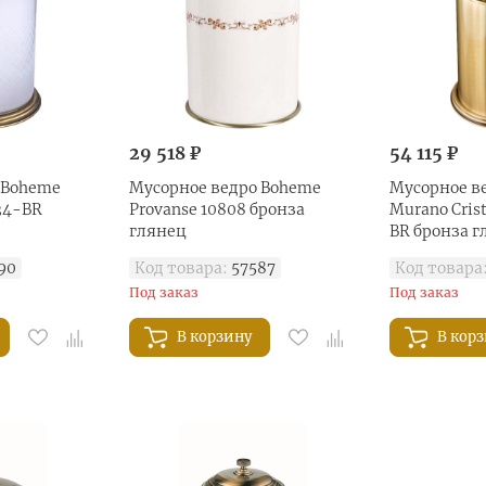
29 518 ₽
54 115 ₽
 Boheme
Мусорное ведро Boheme
Мусорное в
934-BR
Provanse 10808 бронза
Murano Cris
глянец
BR бронза г
90
Код товара:
57587
Код товара
Под заказ
Под заказ
В корзину
В кор