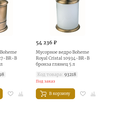
54 236 ₽
 Boheme
Мусорное ведро Boheme
927-BR-B
Royal Cristal 10934-BR-B
 л
бронза глянец 5 л
98
Код товара:
93218
Под заказ
В корзину