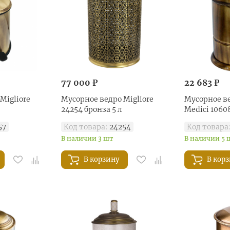
77 000 ₽
22 683 ₽
Migliore
Мусорное ведро Migliore
Мусорное в
24254 бронза 5 л
Medici 1060
57
Код товара:
24254
Код товара
В наличии 3 шт
В наличии 5 
В корзину
В кор