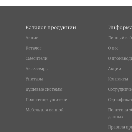
Каталог продукции
Информ
Акции
Личный каб
Каталог
О нас
Смесители
О производ
Аксессуары
Акции
Унитазы
Контакты
Душевые системы
Сотрудниче
Полотенцесушители
Сертифика
Мебель для ванной
Политика о
данных
Правила п