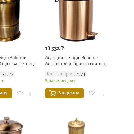
18 332 ₽
едро Boheme
Мусорное ведро Boheme
8 бронза глянец
Medici 10630 бронза глянец
:
57572
Код товара:
57573
шт
В наличии 5 шт
зину
В корзину