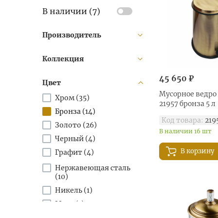
В наличии (
7
)
Производитель
Коллекция
45 650 ₽
Цвет
Мусорное ведро 
Хром (
35
)
21957 бронза 5 л
Бронза (
14
)
Код товара:
219
Золото (
26
)
В наличии 16 шт
Черный (
4
)
В корзину
Графит (
4
)
Нержавеющая сталь
(
10
)
Никель (
1
)
Медь (
1
)
Белый (
11
)