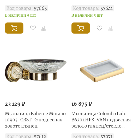
Код товара:
57665
Код товара:
57641
В наличии 5 шт
В наличии 5 шт
23 129 ₽
16 875 ₽
Мыльница Boheme Murano
Мыльница Colombo Lulu
10903-CRST-G подвесная
B6201.HPS-VAN подвесная
золото глянец
золото глянец/стекло
матовое
Код товара:
57612
Код товара:
57971