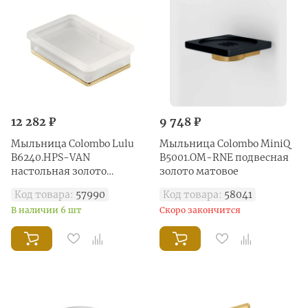
12 282 ₽
9 748 ₽
Мыльница Colombo Lulu
Мыльница Colombo MiniQ
B6240.HPS-VAN
B5001.OM-RNE подвесная
настольная золото
золото матовое
глянец/стекло матовое
Код товара:
57990
Код товара:
58041
В наличии 6 шт
Скоро закончится