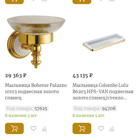
29 363 ₽
43 135 ₽
Мыльница Boheme Palazzo
Мыльница Colombo Lulu
10103 подвесная золото
B6203.HPS-VAN подвесная
глянец
золото глянец/стекло
матовое
Код товара:
57625
Код товара:
94708
В наличии 5 шт
В наличии 5 шт