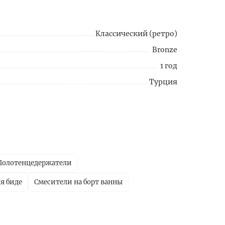
Классический (ретро)
Bronze
1 год
Турция
Полотенцедержатели
я биде
Смесители на борт ванны