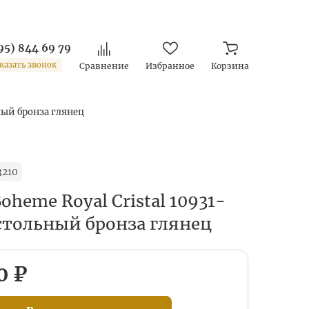
95) 844 69 79
казать звонок
Сравнение
Избранное
Корзина
ный бронза глянец
3210
oheme Royal Cristal 10931-
стольный бронза глянец
0 ₽