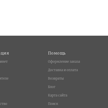
ация
Помощь
инет
Оформление заказа
Доставка и оплата
ителе
Возвраты
Блог
Карта сайта
ство
Поиск