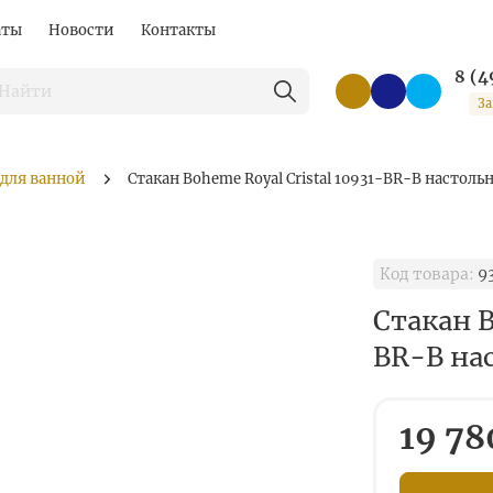
аты
Новости
Контакты
8 (4
За
 для ванной
Стакан Boheme Royal Cristal 10931-BR-B настоль
Код товара:
9
Стакан B
BR-B на
19 78