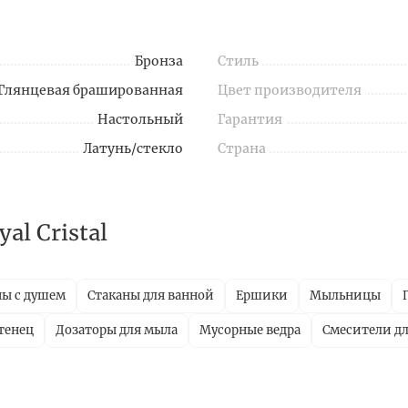
Бронза
Стиль
Глянцевая брашированная
Цвет производителя
Настольный
Гарантия
Латунь/стекло
Страна
l Cristal
ны с душем
Стаканы для ванной
Ершики
Мыльницы
тенец
Дозаторы для мыла
Мусорные ведра
Смесители дл