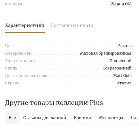
Артикул
W4909.OM
Характеристики
Доставка и оплата
Цвет
Золото
Поверхность
Матовая брашированная
Тип установки
Подвесной
Стиль
Современный
Цвет производителя
Matt Gold
Страна
Италия
Другие товары коллеции Plus
Все
Стаканы для ванной
Ершики
Мыльницы
Пол