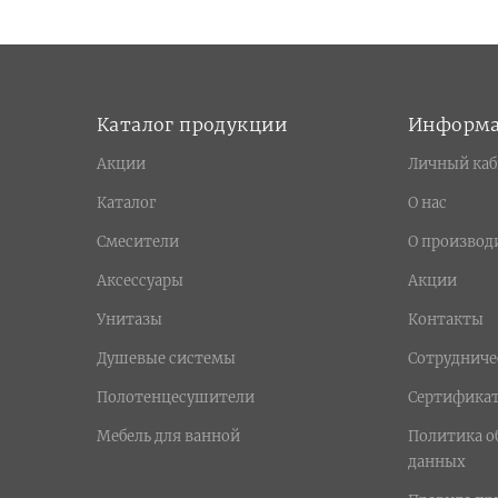
Каталог продукции
Информ
Акции
Личный каб
Каталог
О нас
Смесители
О производ
Аксессуары
Акции
Унитазы
Контакты
Душевые системы
Сотрудниче
Полотенцесушители
Сертифика
Мебель для ванной
Политика о
данных