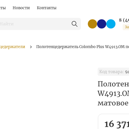
аты
Новости
Контакты
8 (4
За
цедержатели
Полотенцедержатель Colombo Plus W4913.OM по
Код товара:
9
Полотен
W4913.O
матовое 
16 37