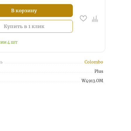
В корзину
Купить в 1 клик
чии
4
шт
ь
Colombo
Plus
W4913.OM