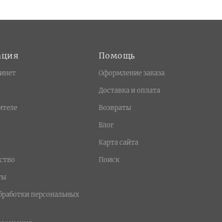
ация
Помощь
инет
Оформление заказа
Доставка и оплата
ителе
Возвраты
Блог
Карта сайта
ство
Поиск
ты
бработки персональных