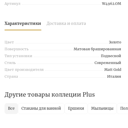
Артикул
W4962.OM
Характеристики
Доставка и оплата
Цвет
Золото
Поверхность
Матовая брашированная
Тип установки
Подвесной
Стиль
Современный
Цвет производителя
Matt Gold
Страна
Италия
Другие товары коллеции Plus
Все
Стаканы для ванной
Ершики
Мыльницы
Пол