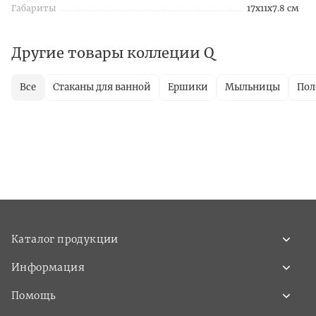
Габариты
17x11x7.8 см
Другие товары коллеции Q
Все
Стаканы для ванной
Ершики
Мыльницы
Пол
Каталог продукции
Информация
Помощь