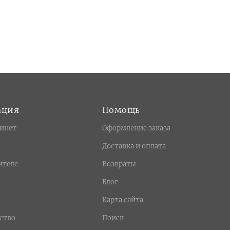
ация
Помощь
инет
Оформление заказа
Доставка и оплата
ителе
Возвраты
Блог
Карта сайта
ство
Поиск