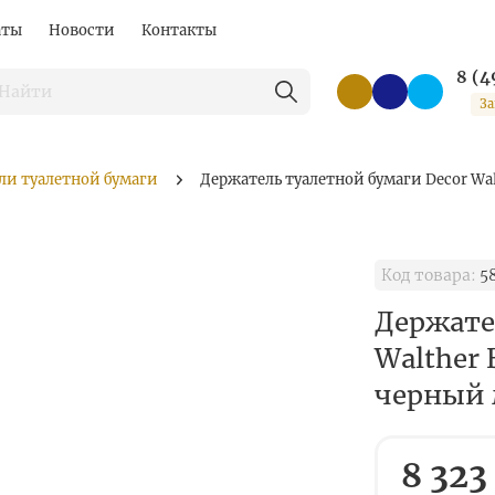
аты
Новости
Контакты
8 (4
За
ли туалетной бумаги
Держатель туалетной бумаги Decor Wal
Код товара:
5
Держате
Walther 
черный
8 323