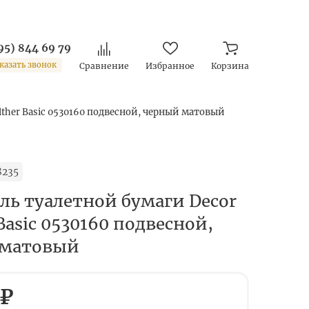
95) 844 69 79
казать звонок
Сравнение
Избранное
Корзина
ther Basic 0530160 подвесной, черный матовый
8235
ль туалетной бумаги Decor
Basic 0530160 подвесной,
 матовый
 ₽