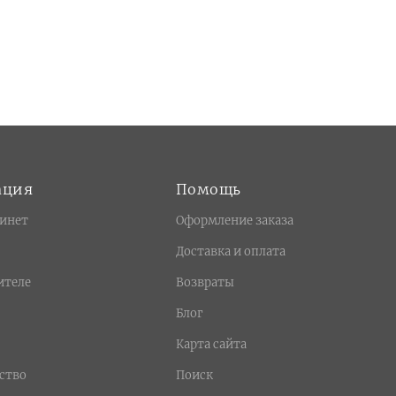
ация
Помощь
инет
Оформление заказа
Доставка и оплата
ителе
Возвраты
Блог
Карта сайта
ство
Поиск