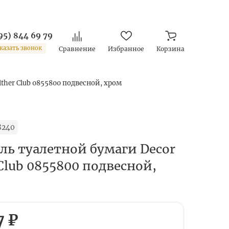
95) 844 69 79
казать звонок
Сравнение
Избранное
Корзина
ther Club 0855800 подвесной, хром
8240
ль туалетной бумаги Decor
Club 0855800 подвесной,
7 ₽