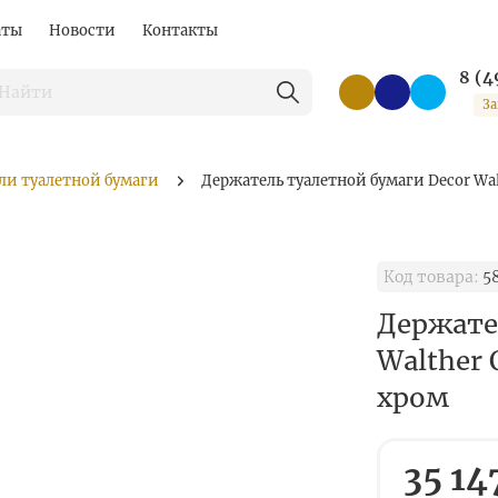
аты
Новости
Контакты
8 (4
За
ли туалетной бумаги
Держатель туалетной бумаги Decor Wal
Код товара:
5
Держате
Walther 
хром
35 14