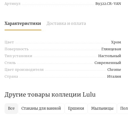
Артикул
B9322.CR-VAN
Характеристики
Доставка и оплата
Цвет
Хром
Поверхность
Глянцевая
Тип установки
Настольный
Стиль
Современный
Цвет производителя
Chrome
Страна
Италия
Другие товары коллеции Lulu
Все
Стаканы для ванной
Ершики
Мыльницы
Пол