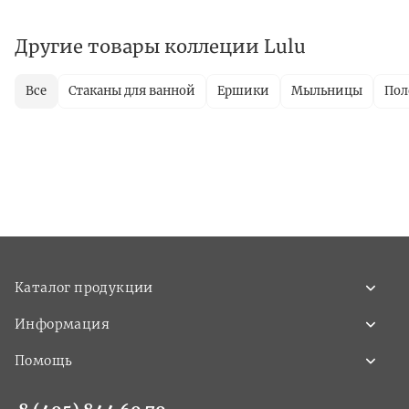
Другие товары коллеции Lulu
Все
Стаканы для ванной
Ершики
Мыльницы
Пол
Каталог продукции
Информация
Помощь