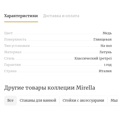
Характеристики
Доставка и оплата
Цвет
Медь
Поверхность
Глянцевая
Тип установки
На пол
Материал
Латунь
Стиль
Классический (ретро)
Гарантия
1 год
Страна
Италия
Другие товары коллеции Mirella
Все
Стаканы для ванной
Стойки с аксессуарами
Мы