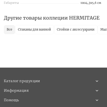
Габариты
11x14,3x5,6 см
Другие товары коллеции HERMITAGE
Все
Стаканы для ванной
Стойки с аксессуарами
Мы
Каталог продукции
Информация
Помощь