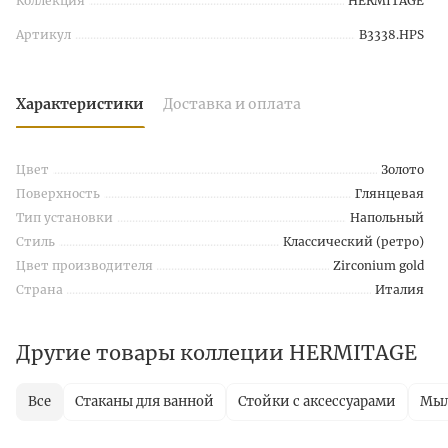
Коллекция
HERMITAGE
Артикул
B3338.HPS
Характеристики
Доставка и оплата
Цвет
Золото
Поверхность
Глянцевая
Тип установки
Напольный
Стиль
Классический (ретро)
Цвет производителя
Zirconium gold
Страна
Италия
Другие товары коллеции HERMITAGE
Все
Стаканы для ванной
Стойки с аксессуарами
Мы