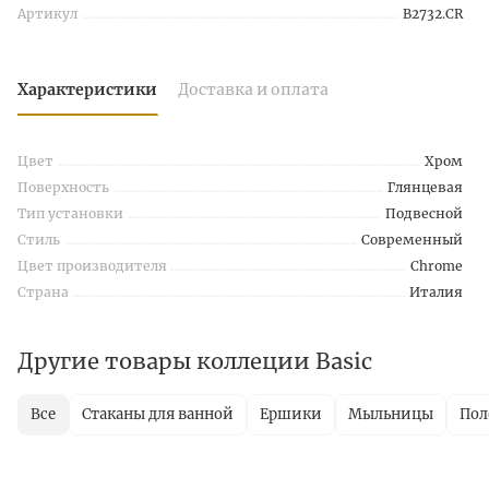
Артикул
B2732.CR
Характеристики
Доставка и оплата
Цвет
Хром
Поверхность
Глянцевая
Тип установки
Подвесной
Стиль
Современный
Цвет производителя
Chrome
Страна
Италия
Другие товары коллеции Basic
Все
Стаканы для ванной
Ершики
Мыльницы
Пол