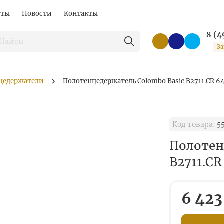
аты
Новости
Контакты
8 (4
За
цедержатели
Полотенцедержатель Colombo Basic B2711.CR 64
Код товара:
5
Полотен
B2711.CR
6 423