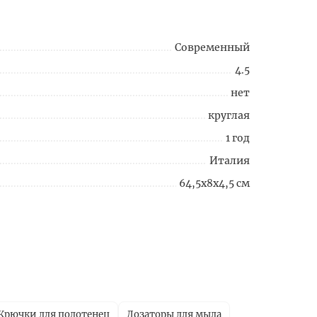
Современный
4.5
нет
круглая
1 год
Италия
64,5x8x4,5 см
Крючки для полотенец
Дозаторы для мыла