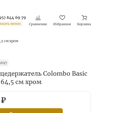
95) 844 69 79
казать звонок
Сравнение
Избранное
Корзина
,5 см хром
5697
цедержатель Colombo Basic
 64,5 см хром
 ₽