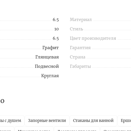
6.5
Материал
10
Стиль
6.5
Цвет производителя
Графит
Гарантия
Глянцевая
Страна
Подвесной
Габариты
Круглая
no
ны с душем
Запорные вентили
Стаканы для ванной
Ерш