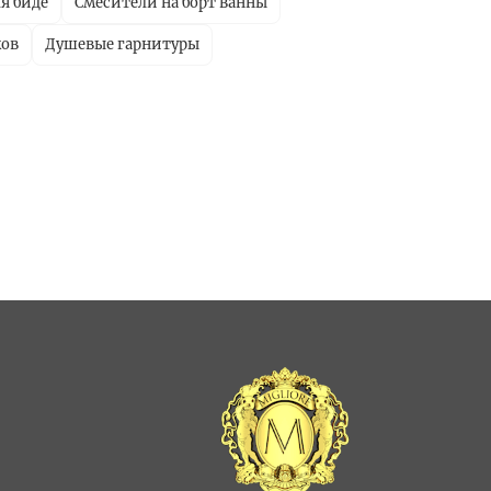
я биде
Смесители на борт ванны
ков
Душевые гарнитуры