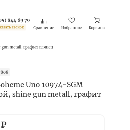
95) 844 69 79
казать звонок
Сравнение
Избранное
Корзина
gun metall, графит глянец
7808
Boheme Uno 10974-SGM
й, shine gun metall, графит
 ₽