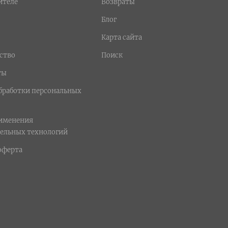
ителе
Возвраты
Блог
Карта сайта
ство
Поиск
ты
бработки персональных
рименения
ельных технологий
оферта