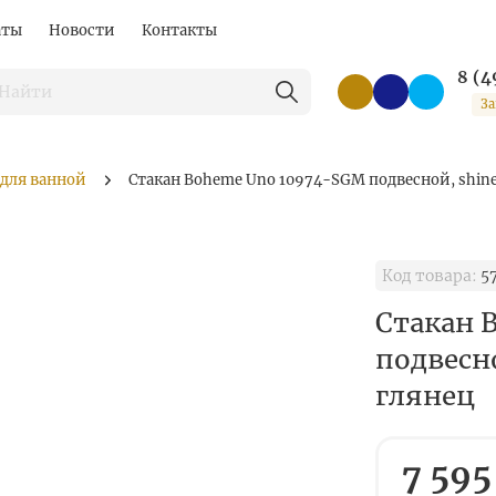
аты
Новости
Контакты
8 (4
За
 для ванной
Стакан Boheme Uno 10974-SGM подвесной, shine 
Код товара:
5
Стакан 
подвесно
глянец
7 595