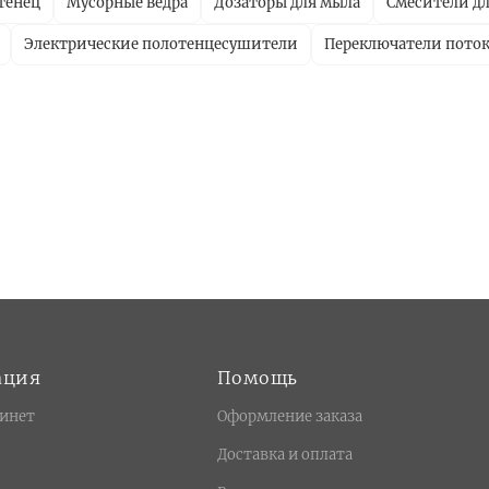
тенец
Мусорные ведра
Дозаторы для мыла
Смесители дл
Электрические полотенцесушители
Переключатели пото
ация
Помощь
инет
Оформление заказа
Доставка и оплата