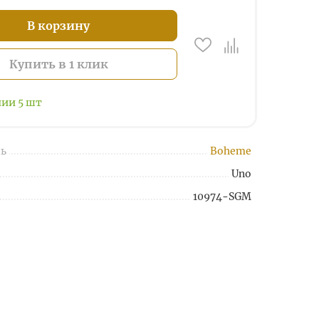
В корзину
Купить в 1 клик
чии
5
шт
ь
Boheme
Uno
10974-SGM