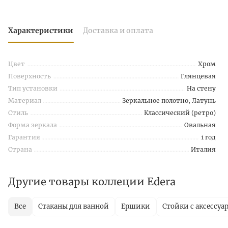
Характеристики
Доставка и оплата
Цвет
Хром
Поверхность
Глянцевая
Тип установки
На стену
Материал
Зеркальное полотно, Латунь
Стиль
Классический (ретро)
Форма зеркала
Овальная
Гарантия
1 год
Страна
Италия
Другие товары коллеции Edera
Все
Стаканы для ванной
Ершики
Стойки с аксессуа