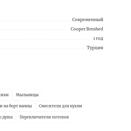
Современный
Cooper Brushed
1 год
Турция
шики
Мыльницы
и на борт ванны
Смесители для кухни
о душа
Переключатели потоков