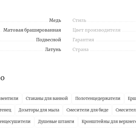
Медь
Стиль
Матовая брашированная
Цвет производителя
Подвесной
Гарантия
Латунь
Страна
no
 вентили
Стаканы для ванной
Полотенцедержатели
Ер
тенец
Дозаторы для мыла
Смесители для биде
Смесител
тенцесушители
Душевые штанги
Кронштейны для верхнег