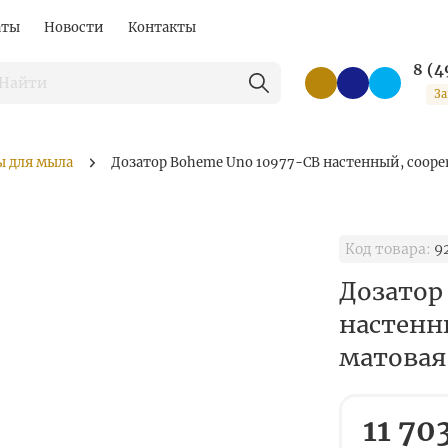
аты
Новости
Контакты
8 (4
За
ы для мыла
Дозатор Boheme Uno 10977-CB настенный, cooper
Код товара:
9
Дозатор
настенны
матовая
11 70