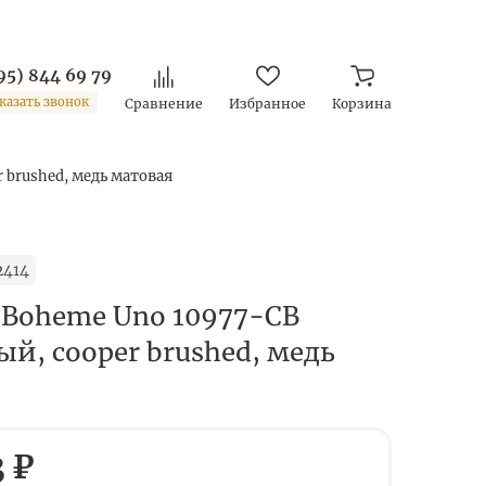
95) 844 69 79
казать звонок
Сравнение
Избранное
Корзина
 brushed, медь матовая
2414
 Boheme Uno 10977-CB
й, cooper brushed, медь
3 ₽