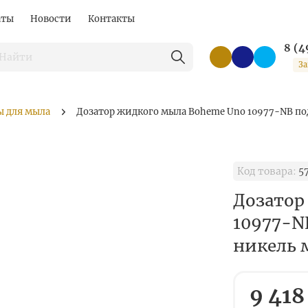
аты
Новости
Контакты
8 (4
За
ы для мыла
Дозатор жидкого мыла Boheme Uno 10977-NB под
Код товара:
5
Дозатор
10977-NB
никель 
9 418