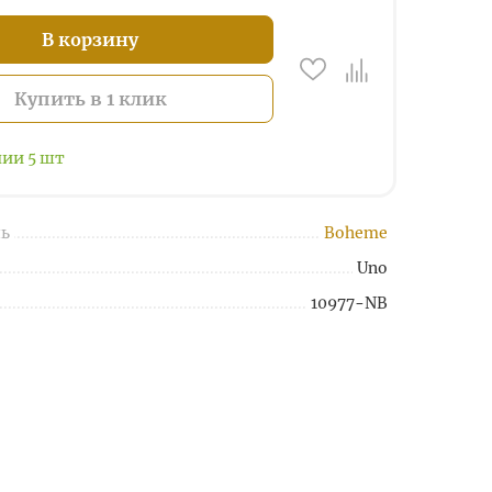
В корзину
Купить в 1 клик
чии
5
шт
ь
Boheme
Uno
10977-NB