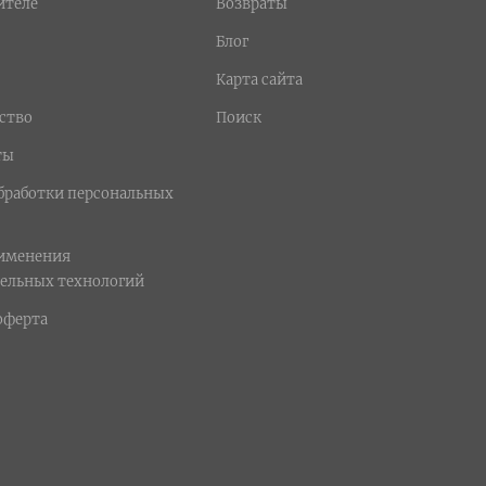
ителе
Возвраты
Блог
Карта сайта
ство
Поиск
ты
бработки персональных
рименения
ельных технологий
оферта