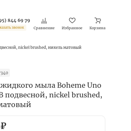
95) 844 69 79
казать звонок
Сравнение
Избранное
Корзина
весной, nickel brushed, никель матовый
7340
 жидкого мыла Boheme Uno
 подвесной, nickel brushed,
матовый
 ₽