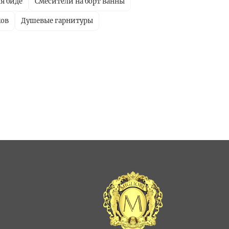
я биде
Смесители на борт ванны
ков
Душевые гарнитуры