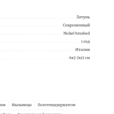
Латунь
Современный
Nickel brushed
1 год
Италия
6x7.7x17 см
ики
Мыльницы
Полотенцедержатели