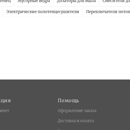
тенец
Мусорные ведра
Дозаторы для мыла
Смесители дл
Электрические полотенцесушители
Переключатели пото
ация
Помощь
инет
Оформление заказа
Доставка и оплата