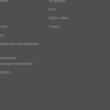
ителе
Возвраты
Блог
Карта сайта
ство
Поиск
ты
бработки персональных
рименения
ельных технологий
оферта