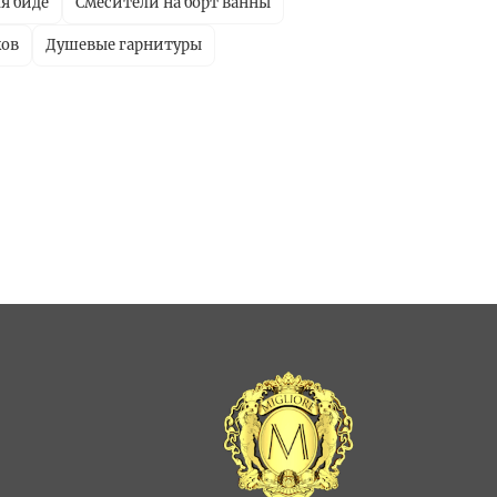
я биде
Смесители на борт ванны
ков
Душевые гарнитуры