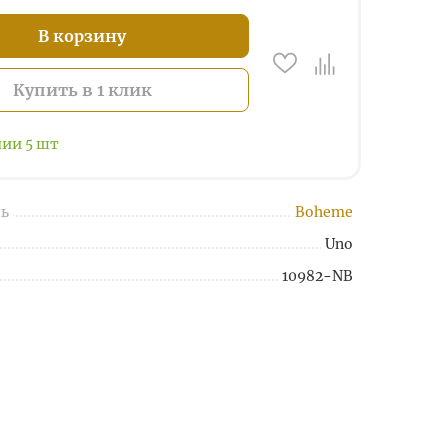
В корзину
Купить в 1 клик
чии
5
шт
ь
Boheme
Uno
10982-NB