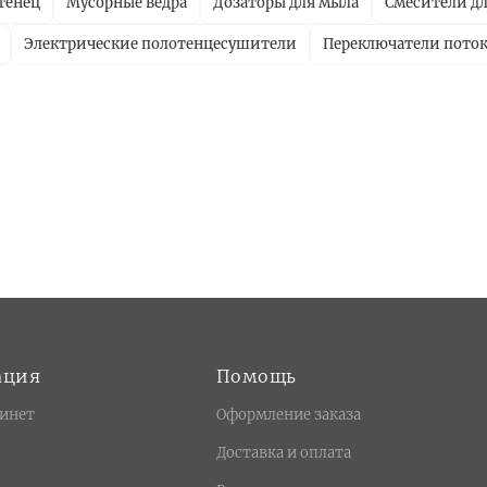
тенец
Мусорные ведра
Дозаторы для мыла
Смесители дл
Электрические полотенцесушители
Переключатели пото
ация
Помощь
инет
Оформление заказа
Доставка и оплата