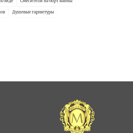
я биде
Смесители на борт ванны
ков
Душевые гарнитуры