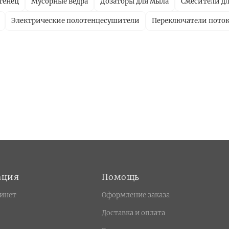
тенец
Мусорные ведра
Дозаторы для мыла
Смесители дл
Электрические полотенцесушители
Переключатели пото
ация
Помощь
инет
Оформление заказа
Доставка и оплата