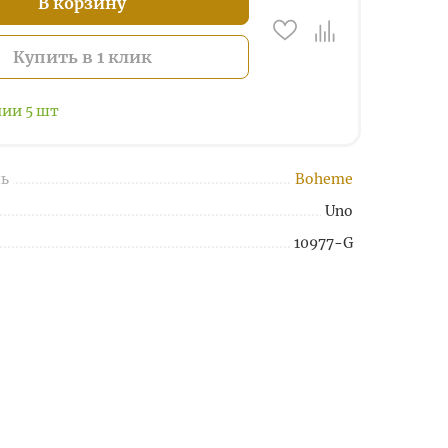
В корзину
Купить в 1 клик
чии
5
шт
ь
Boheme
Uno
10977-G