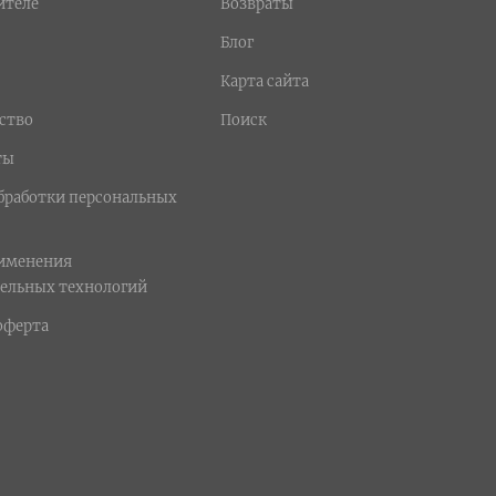
ителе
Возвраты
Блог
Карта сайта
ство
Поиск
ты
бработки персональных
рименения
ельных технологий
оферта