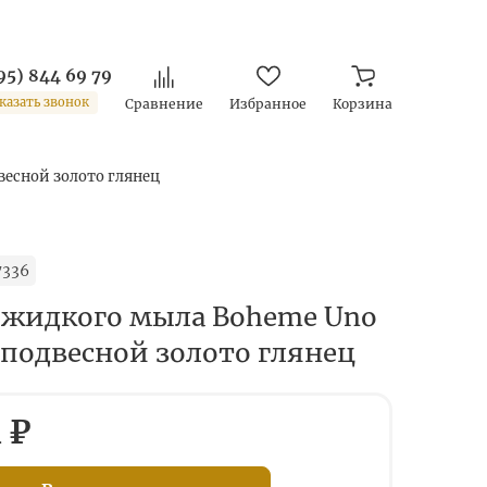
95) 844 69 79
казать звонок
Сравнение
Избранное
Корзина
весной золото глянец
7336
 жидкого мыла Boheme Uno
 подвесной золото глянец
1 ₽