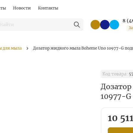
аты
Новости
Контакты
8 (4
За
ы для мыла
Дозатор жидкого мыла Boheme Uno 10977-G под
Код товара:
5
Дозатор
10977-G
10 51