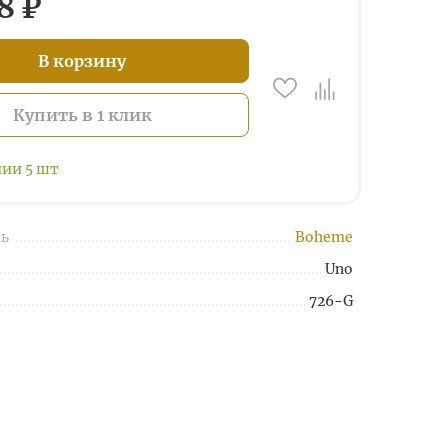
8 ₽
В корзину
Купить в 1 клик
чии
5
шт
ь
Boheme
Uno
726-G