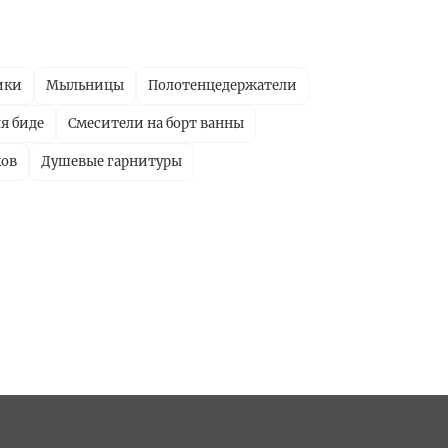
ики
Мыльницы
Полотенцедержатели
я биде
Смесители на борт ванны
ков
Душевые гарнитуры