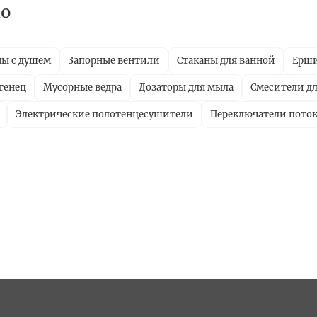
no
ны с душем
Запорные вентили
Стаканы для ванной
Ерш
тенец
Мусорные ведра
Дозаторы для мыла
Смесители дл
Электрические полотенцесушители
Переключатели пото