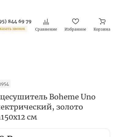
95) 844 69 79
казать звонок
Сравнение
Избранное
Корзина
3954
цесушитель Boheme Uno
лектрический, золото
150х12 см