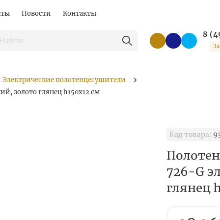
аты
Новости
Контакты
8 (4
За
Электрические полотенцесушители
й, золото глянец h150х12 см
Код товара:
9
Полотен
726-G э
глянец h