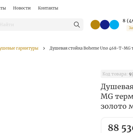
аты
Новости
Контакты
8 (4
За
ушевые гарнитуры
Душевая стойка Boheme Uno 468-T-MG те
Код товара:
9
Душевая
MG термо
золото 
88 53