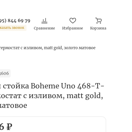
95) 844 69 79
казать звонок
Сравнение
Избранное
Корзина
рмостат с изливом, matt gold, золото матовое
3606
 стойка Boheme Uno 468-T-
стат с изливом, matt gold,
матовое
6 ₽