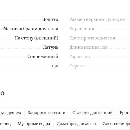
Золото
Размер верхнего душа, см
Матовая брашированная
Управление
На стену (внешний)
Цвет производителя
Латунь
Длина излива, см
Современный
Гарантия
150
Страна
no
ны с душем
Запорные вентили
Стаканы для ванной
Ерш
тенец
Мусорные ведра
Дозаторы для мыла
Смесители дл