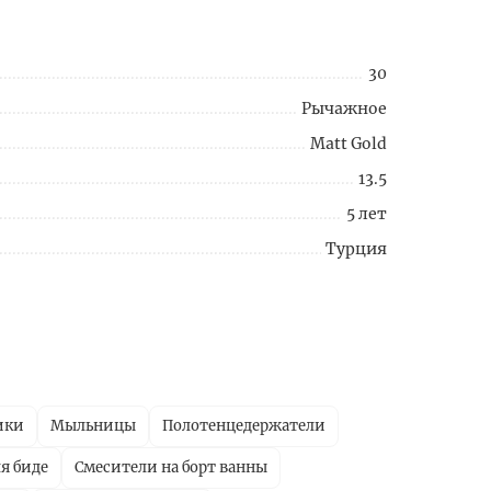
30
Рычажное
Matt Gold
13.5
5 лет
Турция
ики
Мыльницы
Полотенцедержатели
я биде
Смесители на борт ванны