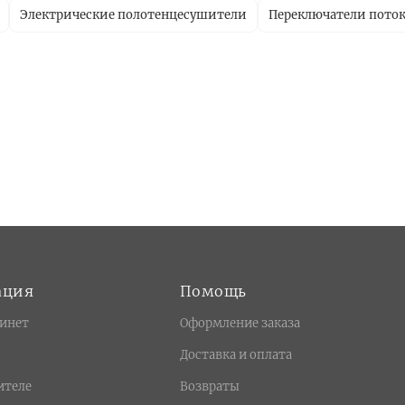
Электрические полотенцесушители
Переключатели пото
ация
Помощь
инет
Оформление заказа
Доставка и оплата
ителе
Возвраты