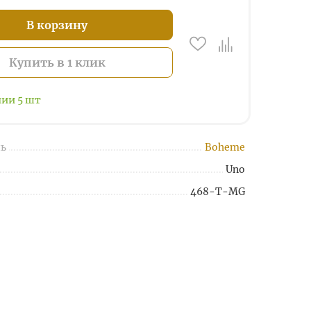
В корзину
Купить в 1 клик
чии
5
шт
ь
Boheme
Uno
468-T-MG