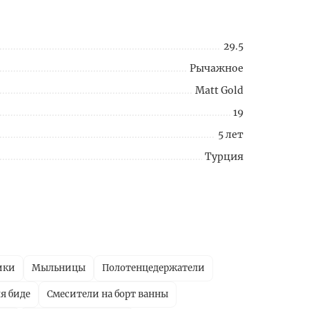
29.5
Рычажное
Matt Gold
19
5 лет
Турция
ики
Мыльницы
Полотенцедержатели
я биде
Смесители на борт ванны