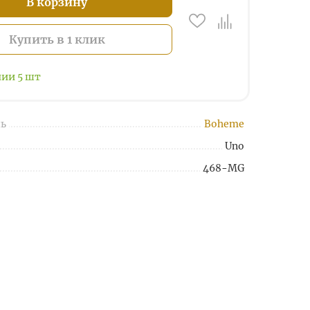
В корзину
Купить в 1 клик
чии
5
шт
ь
Boheme
Uno
468-MG