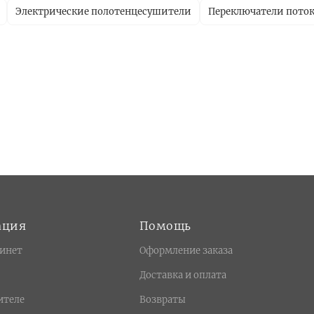
Электрические полотенцесушители
Переключатели пото
ация
Помощь
инет
Оформление заказа
Доставка и оплата
ителе
Возвраты