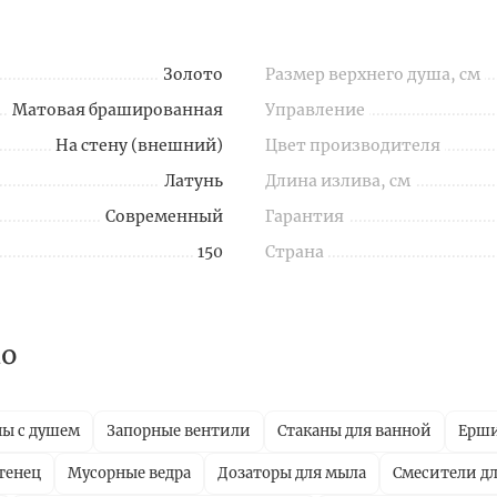
Золото
Размер верхнего душа, см
Матовая брашированная
Управление
На стену (внешний)
Цвет производителя
Латунь
Длина излива, см
Современный
Гарантия
150
Страна
no
ны с душем
Запорные вентили
Стаканы для ванной
Ерш
тенец
Мусорные ведра
Дозаторы для мыла
Смесители дл