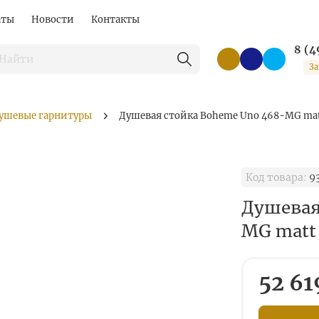
аты
Новости
Контакты
8 (4
За
ушевые гарнитуры
Душевая стойка Boheme Uno 468-MG matt
Код товара:
9
Душевая
MG matt 
52 61