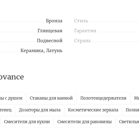
Бронза
Стиль
Глянцевая
Гарантия
Подвесной
Страна
Керамика, Латунь
ovance
ны с душем
Стаканы для ванной
Полотенцедержатели
М
тенец
Дозаторы для мыла
Косметические зеркала
Полки
Смесители для кухни
Смесители для раковины
Светиль