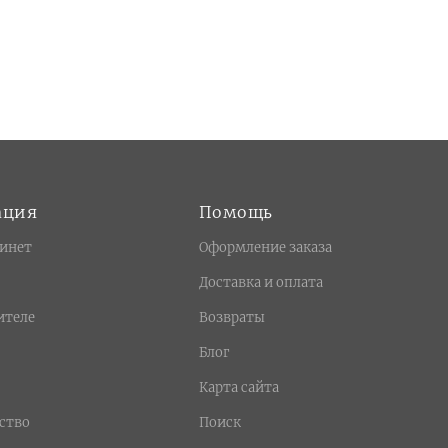
ация
Помощь
инет
Оформление заказа
Доставка и оплата
ителе
Возвраты
Блог
Карта сайта
ство
Поиск