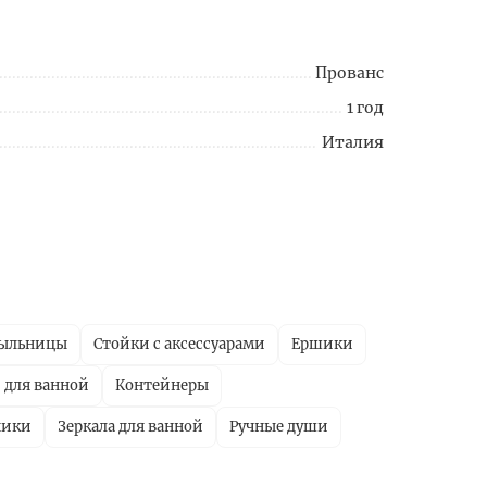
Прованс
1 год
Италия
ыльницы
Стойки с аксессуарами
Ершики
 для ванной
Контейнеры
ники
Зеркала для ванной
Ручные души