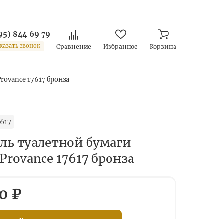
95) 844 69 79
казать звонок
Сравнение
Избранное
Корзина
rovance 17617 бронза
617
ль туалетной бумаги
 Provance 17617 бронза
0 ₽