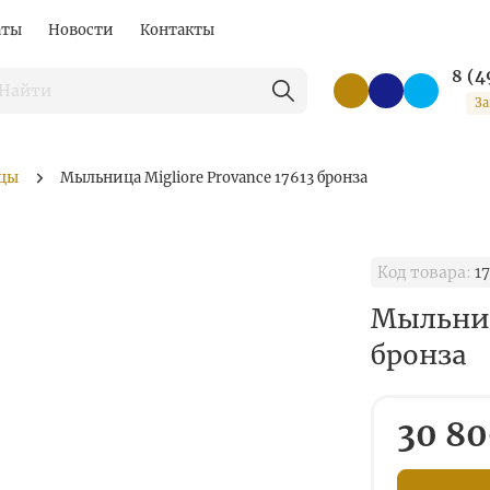
аты
Новости
Контакты
8 (4
За
цы
Mыльница Migliore Provance 17613 бронза
Код товара:
17
Mыльница
бронза
30 80