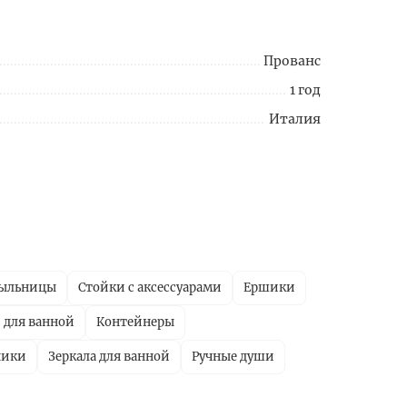
Прованс
1 год
Италия
ыльницы
Стойки с аксессуарами
Ершики
 для ванной
Контейнеры
ники
Зеркала для ванной
Ручные души