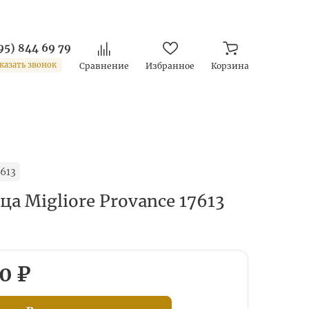
95) 844 69 79
казать звонок
Сравнение
Избранное
Корзина
613
 Migliore Provance 17613
0 ₽