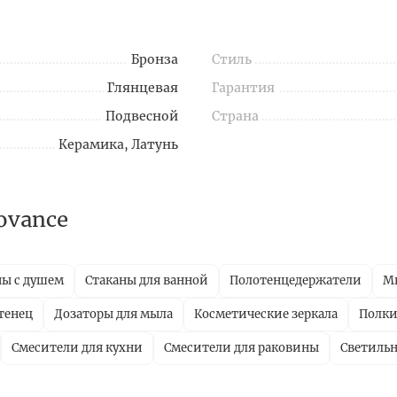
Бронза
Стиль
Глянцевая
Гарантия
Подвесной
Страна
Керамика, Латунь
ovance
ны с душем
Стаканы для ванной
Полотенцедержатели
М
тенец
Дозаторы для мыла
Косметические зеркала
Полки
Смесители для кухни
Смесители для раковины
Светиль