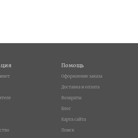
ация
Помощь
инет
Оформление заказа
Доставка и оплата
ителе
Возвраты
Блог
Карта сайта
ство
Поиск