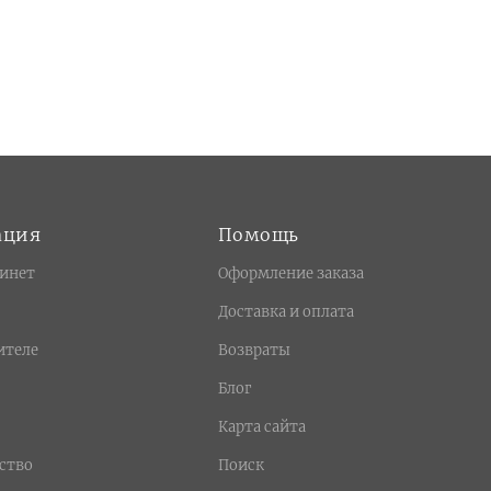
ация
Помощь
инет
Оформление заказа
Доставка и оплата
ителе
Возвраты
Блог
Карта сайта
ство
Поиск