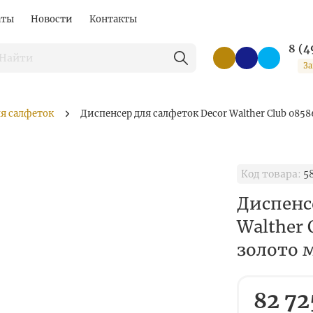
аты
Новости
Контакты
8 (4
За
ля салфеток
Диспенсер для салфеток Decor Walther Club 085
Код товара:
5
Диспенс
Walther 
золото 
82 72