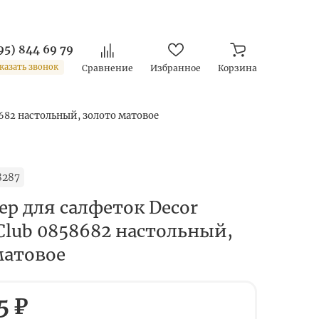
95) 844 69 79
казать звонок
Сравнение
Избранное
Корзина
8682 настольный, золото матовое
8287
ер для салфеток Decor
Club 0858682 настольный,
матовое
5 ₽