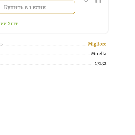
Купить в 1 клик
чии
2
шт
ь
Migliore
Mirella
17232