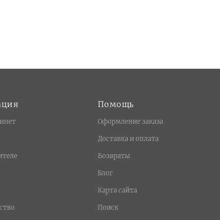
ация
Помощь
инет
Оформление заказа
Доставка и оплата
ителе
Возвраты
Блог
Карта сайта
ство
Поиск