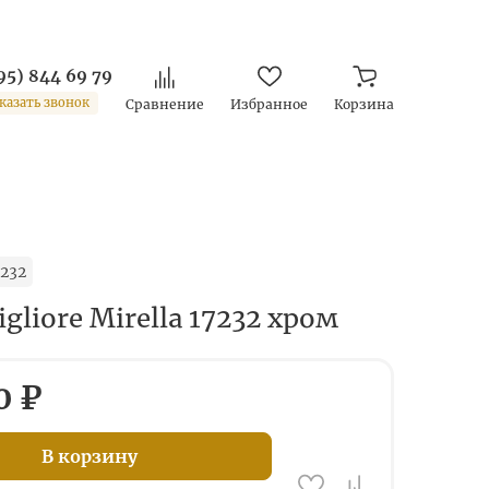
95) 844 69 79
казать звонок
Сравнение
Избранное
Корзина
232
gliore Mirella 17232 хром
0 ₽
В корзину