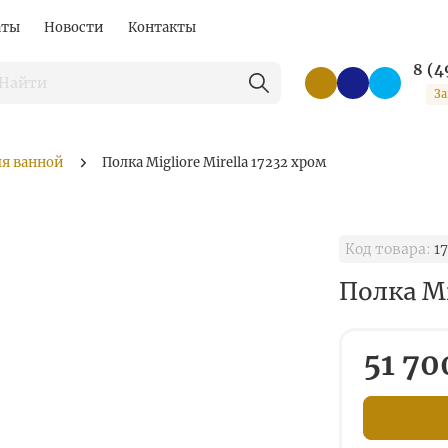
аты
Новости
Контакты
8 (4
За
ля ванной
Полка Migliore Mirella 17232 хром
Код товара:
17
Полка Mi
51 70