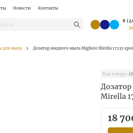
аты
Новости
Контакты
8 (4
За
ы для мыла
Дозатор жидкого мыла Migliore Mirella 17235 хро
Код товара:
17
Дозатор
Mirella 
18 70