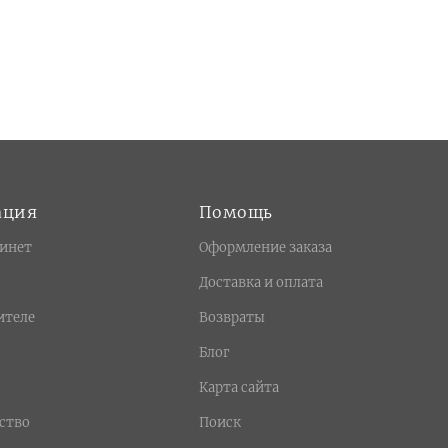
ация
Помощь
инет
Оформление заказа
Доставка и оплата
ителе
Возвраты
Блог
Карта сайта
ство
Поиск