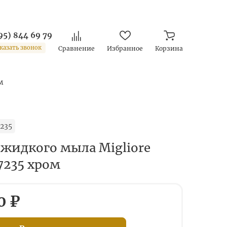
95) 844 69 79
казать звонок
Сравнение
Избранное
Корзина
м
235
 жидкого мыла Migliore
17235 хром
0 ₽