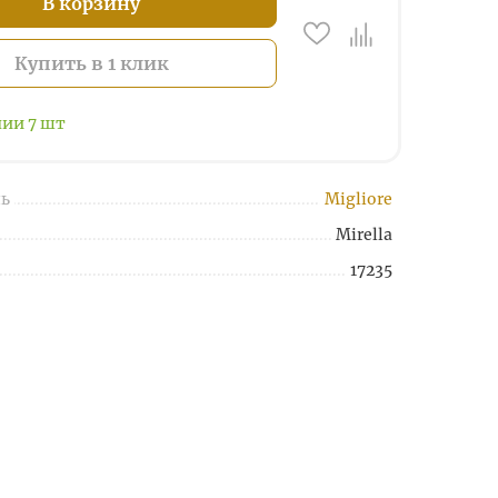
В корзину
Купить в 1 клик
чии
7
шт
ь
Migliore
Mirella
17235