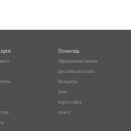
ация
Помощь
инет
Оформление заказа
Доставка и оплата
ителе
Возвраты
Блог
Карта сайта
ство
Поиск
ты