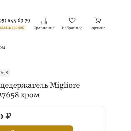
95) 844 69 79
казать звонок
Сравнение
Избранное
Корзина
ром
7658
цедержатель Migliore
27658 хром
0 ₽