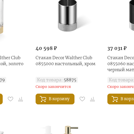
40 598 ₽
37 031 ₽
ther Club
Стакан Decor Walther Club
Стакан Deco
ой, золото
0855000 настольный, хром
0855060 на
черный ма
79
Код товара:
58875
Код товара
Скоро закончится
Скоро законч
В корзину
В кор