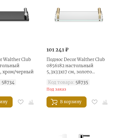
101 241 ₽
r Walther Club
Поднос Decor Walther Club
стольный
0856182 настольный
м, хром/черный
5,3x33x17 см, золото
матовое/прозрачное стекло
:
58734
Код товара:
58735
Под заказ
зину
В корзину