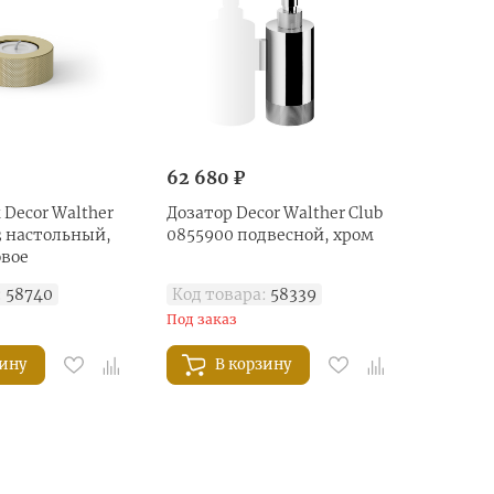
62 680 ₽
Decor Walther
Дозатор Decor Walther Club
3 настольный,
0855900 подвесной, хром
овое
:
58740
Код товара:
58339
Под заказ
зину
В корзину