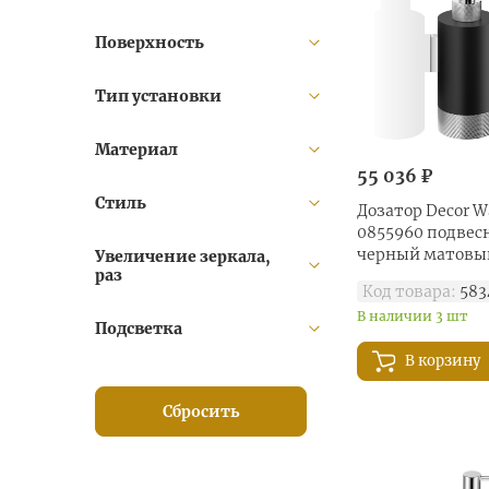
Corner (
46
)
Поверхность
Crack (
10
)
Cross (
2
)
Тип установки
Cube (
10
)
Kristall (
40
)
Материал
55 036 ₽
Loft (
6
)
Стиль
Mikado (
104
)
Дозатор Decor Wa
0855960 подвес
Nappa (
30
)
черный матовы
Увеличение зеркала,
POP UP (
3
)
раз
Код товара:
583
Porzellan (
23
)
В наличии 3 шт
Подсветка
Rocks (
23
)
Round (
11
)
В корзину
Stone (
92
)
Сбросить
Straight (
6
)
Universal (
23
)