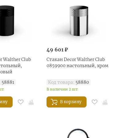
49 601 ₽
r Walther Club
Стакан Decor Walther Club
стольный,
0859900 настольный, хром
товый
:
58881
Код товара:
58880
шт
В наличии 2 шт
зину
В корзину