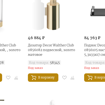
46 884 ₽
84 763 ₽
ther Club
Дозатор Decor Walther Club
Поднос Deco
ой, , золото
0856082 подвесной, золото
0856105 на
матовое
5,3x33x17 с
78
Код товара:
58345
Код товара
Под заказ
Под заказ
В корзину
В кор