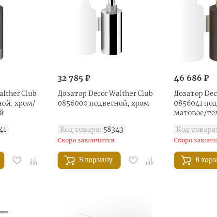
32 785 ₽
46 686 ₽
lther Club
Дозатор Decor Walther Club
Дозатор Dec
ной, хром/
0856000 подвесной, хром
0856041 под
й
матовое/те
41
Код товара:
58343
Код товара
Скоро закончится
Скоро законч
В корзину
В кор