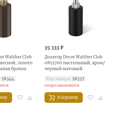
35 333 ₽
or Walther Club
Дозатор Decor Walther Club
весной, золото
0853760 настольный, хром/
мная бронза
черный матовый
:
58344
Код товара:
58337
ится
Скоро закончится
зину
В корзину