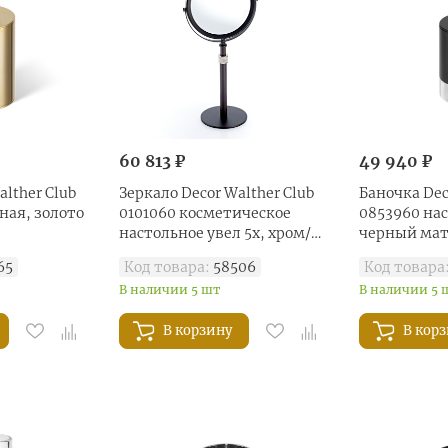
60 813 ₽
49 940 ₽
alther Club
Зеркало Decor Walther Club
Баночка Dec
ная, золото
0101060 косметическое
0853960 нас
настольное увел 5x, хром/
черный ма
черный матовый
65
Код товара:
58506
Код товара
В наличии 5 шт
В наличии 5 
В корзину
В кор