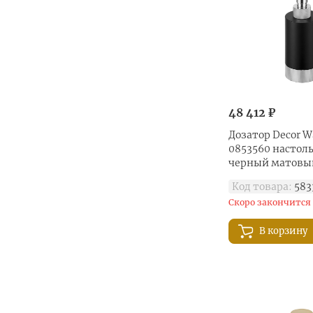
48 412 ₽
Дозатор Decor Wa
0853560 настол
черный матовы
Код товара:
583
Скоро закончится
В корзину