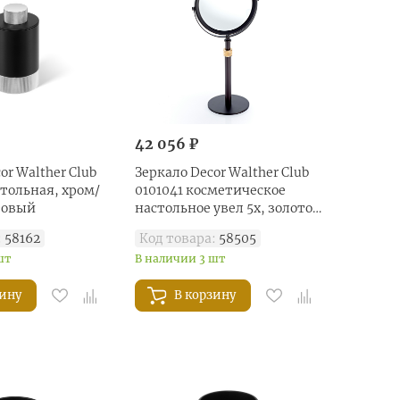
42 056 ₽
or Walther Club
Зеркало Decor Walther Club
тольная, хром/
0101041 косметическое
товый
настольное увел 5x, золото
матовое/темная бронза
:
58162
Код товара:
58505
шт
В наличии 3 шт
зину
В корзину