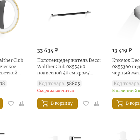
33 634 ₽
13 419 ₽
lther Club
Полотенцедержатель Decor
Крючок Deco
ическое
Walther Club 0855460
0855360 под
светкой
подвесной 40 см хром/
черный ма
черный матовый
08
Код товара:
58805
Код товара
Скоро закончится
В наличии 2 
В корзину
В кор