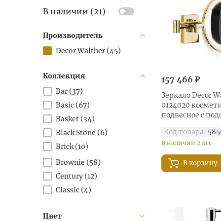
В наличии (
21
)
Производитель
Decor Walther (
45
)
Коллекция
157 466 ₽
Bar (
37
)
Зеркало Decor Wa
Basic (
67
)
0124020 космет
подвесное с под
Basket (
34
)
увел 5x, золото
Код товара:
585
Black Stone (
6
)
В наличии 2 шт
Brick (
10
)
Brownie (
58
)
В корзину
Century (
12
)
Classic (
4
)
Club (
45
)
Цвет
Contract (
42
)