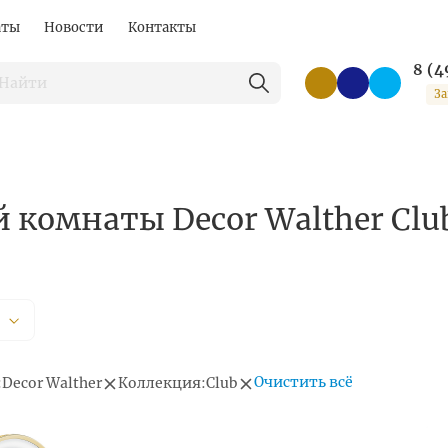
аты
Новости
Контакты
8 (4
За
 комнаты Decor Walther Clu
Очистить всё
:
Decor Walther
Коллекция:
Club