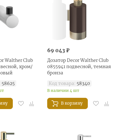
69 043 ₽
r Walther Club
Дозатор Decor Walther Club
весной, хром/
0855941 подвесной, темная
товый
бронза
:
58625
Код товара:
58340
шт
В наличии 4 шт
зину
В корзину