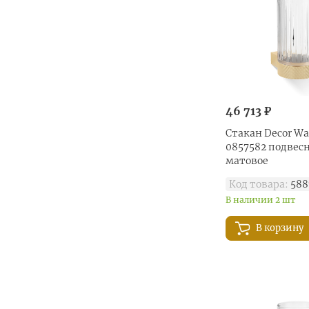
46 713 ₽
Стакан Decor Wal
0857582 подвесн
матовое
Код товара:
588
В наличии 2 шт
В корзину