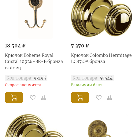
18 504 ₽
7 370 ₽
Крючок Boheme Royal
Крючок Colombo Hermitage
Cristal 10926-BR-B бронза
LC87.OA бронза
глянец
Код товара:
93195
Код товара:
55544
Скоро закончится
В наличии 6 шт