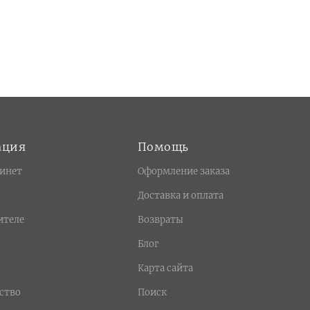
ация
Помощь
инет
Оформление заказа
Доставка и оплата
ителе
Возвраты
Блог
Карта сайта
ство
Поиск