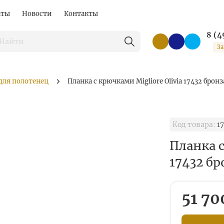
аты
Новости
Контакты
8 (4
За
для полотенец
Планка с крючками Migliore Olivia 17432 бронз
Код товара:
17
Планка с
17432 бр
51 70