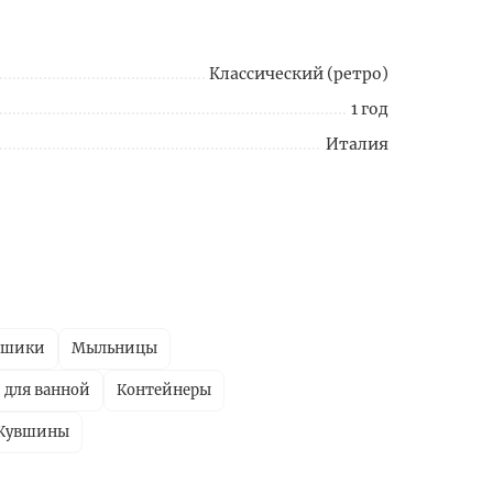
Классический (ретро)
1 год
Италия
ршики
Мыльницы
 для ванной
Контейнеры
Кувшины