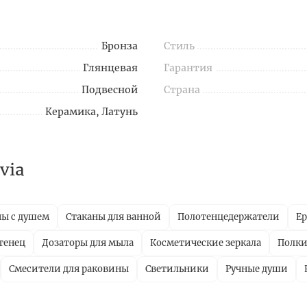
Бронза
Стиль
Глянцевая
Гарантия
Подвесной
Страна
Керамика, Латунь
via
ны с душем
Стаканы для ванной
Полотенцедержатели
Е
тенец
Дозаторы для мыла
Косметические зеркала
Полки
Смесители для раковины
Светильники
Ручные души