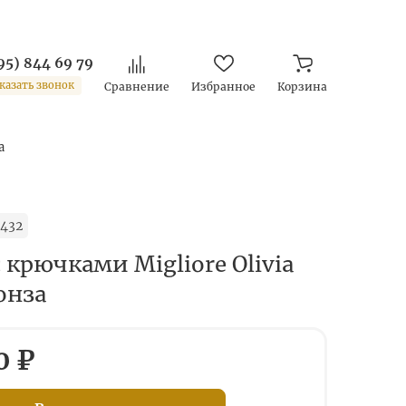
95) 844 69 79
казать звонок
Сравнение
Избранное
Корзина
а
432
 крючками Migliore Olivia
онза
0 ₽