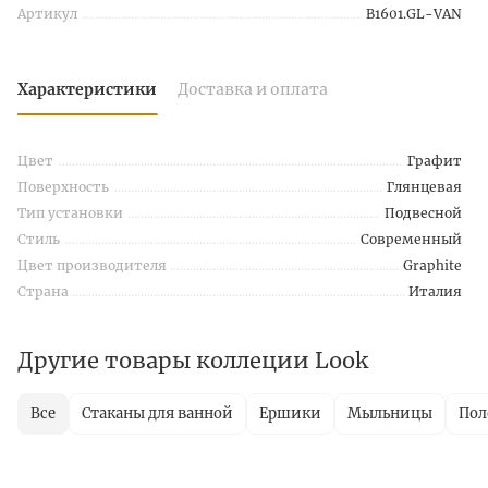
Артикул
B1601.GL-VAN
Характеристики
Доставка и оплата
Цвет
Графит
Поверхность
Глянцевая
Тип установки
Подвесной
Стиль
Современный
Цвет производителя
Graphite
Страна
Италия
Другие товары коллеции Look
Все
Стаканы для ванной
Ершики
Мыльницы
Пол