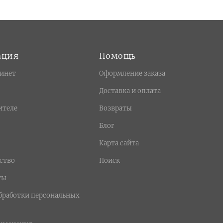
ация
Помощь
инет
Оформление заказа
Доставка и оплата
ителе
Возвраты
Блог
Карта сайта
ство
Поиск
ты
бработки персональных