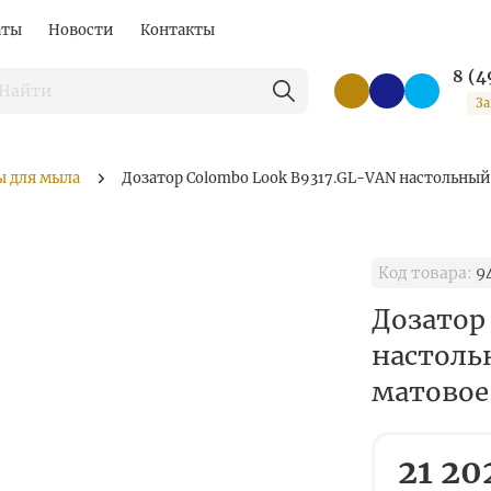
аты
Новости
Контакты
8 (4
За
ы для мыла
Дозатор Colombo Look B9317.GL-VAN настольный
Код товара:
9
Дозатор
настоль
матовое
21 20