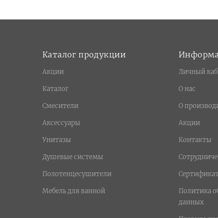
Каталог продукции
Информ
Акции
Личный каб
Каталог
О нас
Смесители
О производ
Аксессуары
Акции
Унитазы
Контакты
Душевые системы
Сотрудниче
Полотенцесушители
Сертифика
Мебель для ванной
Политика о
данных