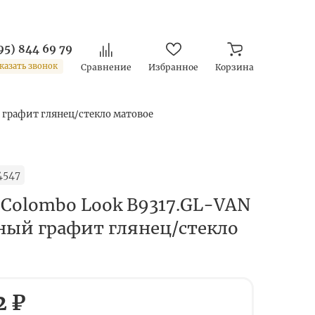
95) 844 69 79
казать звонок
Сравнение
Избранное
Корзина
 графит глянец/стекло матовое
4547
 Colombo Look B9317.GL-VAN
ный графит глянец/стекло
2 ₽